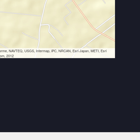
eLorme, NAVTEQ, USGS, Intermap, iPC, NRCAN, Esri Japan, METI, Esri
Tom, 2012