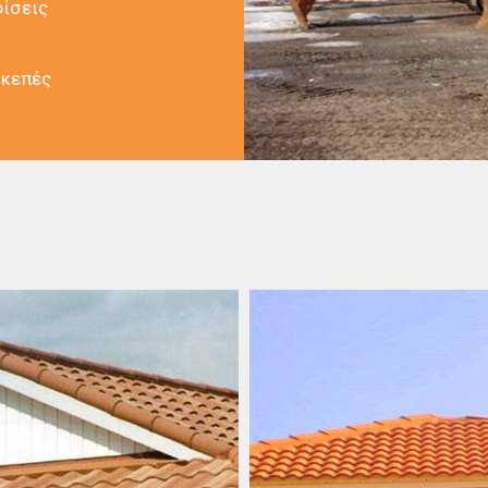
ίσεις
Με εκτίμηση,
Δημάκης Βασίλειος.
κεπές