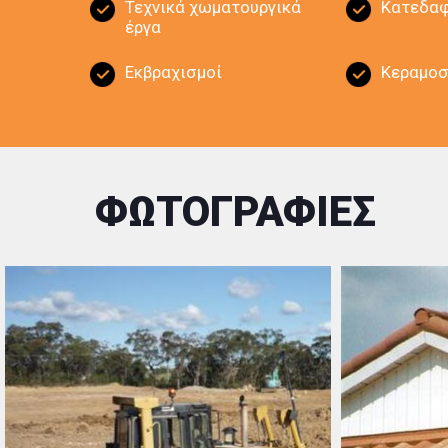
Τεχνικά χωματουργικά
Κατεδαφ
έργα
Εκβραχισμοί
Κεραμοσ
ΦΩΤΟΓΡΑΦΙΕΣ