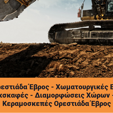
ρεστιάδα Έβρος - Χωματουργικές Ε
κσκαφές - Διαμορφώσεις Χώρων 
Κεραμοσκεπές Ορεστιάδα Έβρος