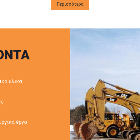
Περισσότερα
ΟΙΚΟΔΟΜΙΚΑ ΥΛΙΚΑ
χώρο μας θα βρείτε επίσης τα καλύτερα υλικά οικοδομ
με τις καλύτερες τιμές της αγοράς, βοηθώντας έτσι 
ικανοποιήσει τις ανάγκες του.
ΥΠΗΡΕΣΙΕΣ - ΠΡΟΪΟΝΤΑ
Χωματουργικές εργασίες
ΪΟΝΤΑ
Οικοδομικά υλικά
Εργολάβος Οικοδομών
Εκσκαφές
Διαμορφώσεις Χώρων
Χωματουργικά έργα
ικά υλικά
Τεχνικά χωματουργικά έργα
Κατεδαφίσεις
Εκβραχισμοί
ές
Κεραμοσκεπές
αι είναι βέβαιο ότι θα αντιληφθείτε την ποιότητα κα
ργικά έργα
Η ΠΟΙΟΤΗΤΑ - ΕΞΕΙΔΙΚΕΥΣΗ & ΕΜΠΕΙΡΙΑ ΧΑΜΗ