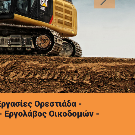
ργασίες Ορεστιάδα -
- Εργολάβος Οικοδομών -