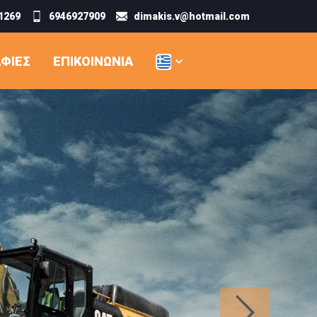
1269
6946927909
dimakis.v@hotmail.com
ΦΊΕΣ
ΕΠΙΚΟΙΝΩΝΊΑ