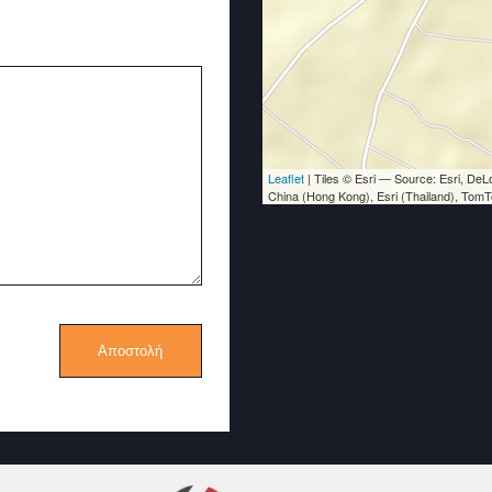
Leaflet
| Tiles © Esri — Source: Esri, D
China (Hong Kong), Esri (Thailand), Tom